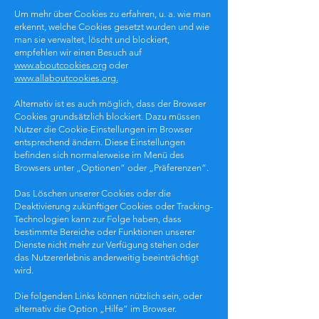
Um mehr über Cookies zu erfahren, u. a. wie man
erkennt, welche Cookies gesetzt wurden und wie
man sie verwaltet, löscht und blockiert,
empfehlen wir einen Besuch auf
www.aboutcookies.org
oder
www.allaboutcookies.org.
Alternativ ist es auch möglich, dass der Browser
Cookies grundsätzlich blockiert. Dazu müssen
Nutzer die Cookie-Einstellungen im Browser
entsprechend ändern. Diese Einstellungen
befinden sich normalerweise im Menü des
Browsers unter „Optionen“ oder „Präferenzen“.
Das Löschen unserer Cookies oder die
Deaktivierung zukünftiger Cookies oder Tracking-
Technologien kann zur Folge haben, dass
bestimmte Bereiche oder Funktionen unserer
Dienste nicht mehr zur Verfügung stehen oder
das Nutzererlebnis anderweitig beeinträchtigt
wird.
Die folgenden Links können nützlich sein, oder
alternativ die Option „Hilfe“ im Browser.