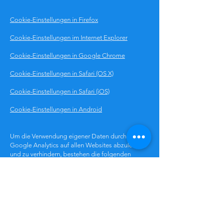
Cookie-Einstellungen in Firefox
Cookie-Einstellungen im Internet Explorer
Cookie-Einstellungen in Google Chrome
Cookie-Einstellungen in Safari (OS X)
Cookie-Einstellungen in Safari (iOS)
Cookie-Einstellungen in Android
Um die Verwendung eigener Daten durch
Google Analytics auf allen Websites abzulehnen
und zu verhindern, bestehen die folgenden
Anweisungen:
https://tools.google.com/dlpage/gaoptout.
Wir können diese Cookie-Richtlinie aktualisieren.
Wir bitten Nutzer, diese Seite regelmäßig
aufzurufen, um sich über den aktuellen Stand in
Bezug auf die Verwendung von Cookies auf dem