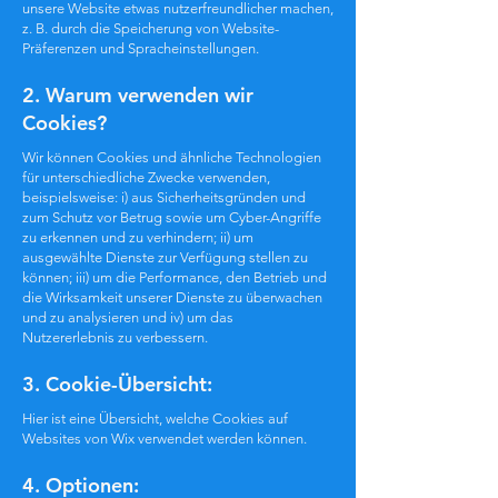
unsere Website etwas nutzerfreundlicher machen,
z. B. durch die Speicherung von Website-
Präferenzen und Spracheinstellungen.
2. Warum verwenden wir
Cookies?
Wir können Cookies und ähnliche Technologien
für unterschiedliche Zwecke verwenden,
beispielsweise: i) aus Sicherheitsgründen und
zum Schutz vor Betrug sowie um Cyber-Angriffe
zu erkennen und zu verhindern; ii) um
ausgewählte Dienste zur Verfügung stellen zu
können; iii) um die Performance, den Betrieb und
die Wirksamkeit unserer Dienste zu überwachen
und zu analysieren und iv) um das
Nutzererlebnis zu verbessern.
3. Cookie-Übersicht:
Hier
ist eine Übersicht, welche Cookies auf
Websites von Wix verwendet werden können.
4. Optionen: