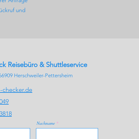
hrer Anfrage
ückruf und
k Reisebüro & Shuttleservice
, 66909 Herschweiler-Pettersheim
-checker.de
049
3818
Nachname