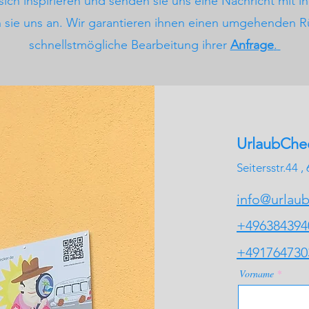
sich inspirieren und senden sie uns eine Nachricht mit i
n sie uns an. Wir garantieren ihnen einen umgehenden R
schnellstmögliche Bearbeitung ihrer
Anfrage
.
UrlaubChec
Seitersstr.44 
info@urlaub
+496384394
+491764730
Vorname