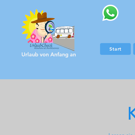
Start
Urlaub von
Anfang an
K